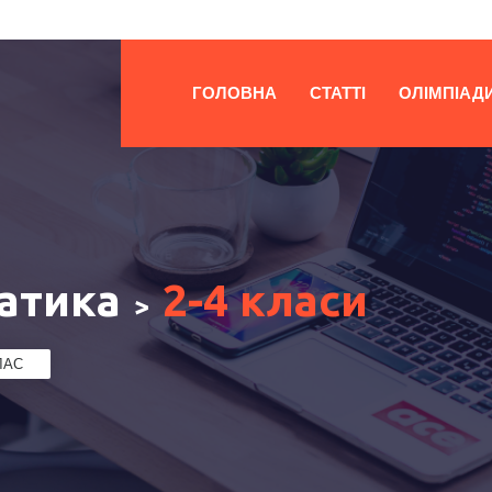
ГОЛОВНА
СТАТТІ
ОЛІМПІАД
атика
2-4 класи
>
ЛАС