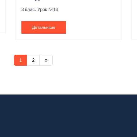
3 клас. Урок №19
Детальніше
1
2
»