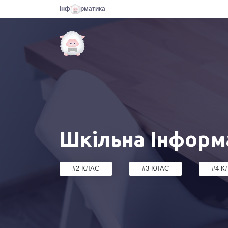
Інф
рматика
Шкільна Інформ
#2 КЛАС
#3 КЛАС
#4 К