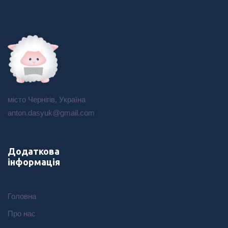
місто Чернігів, Україна
anton.dasyuk@gmail.com
Додаткова
інформація
Головна
Про нас