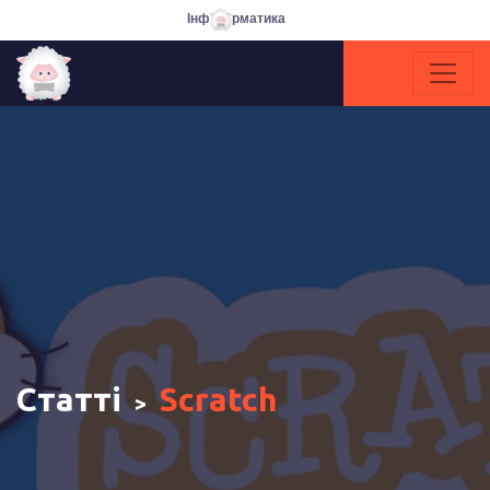
Інф
рматика
Статті
Scratch
>