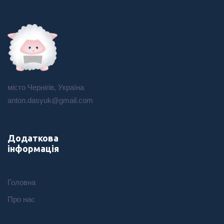
місто Чернігів, Україна
anton.dasyuk@gmail.com
Додаткова
інформація
Головна
Про нас