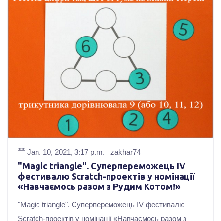
Jan. 10, 2021, 3:17 p.m.
zakhar74
"Magic triangle". Суперпереможець ІV
фестивалю Scrаtch-проектів у номінації
«Навчаємось разом з Рудим Котом!»
"Magic triangle". Суперпереможець ІV фестивалю
Scrаtch-проектів у номінації «Навчаємось разом з