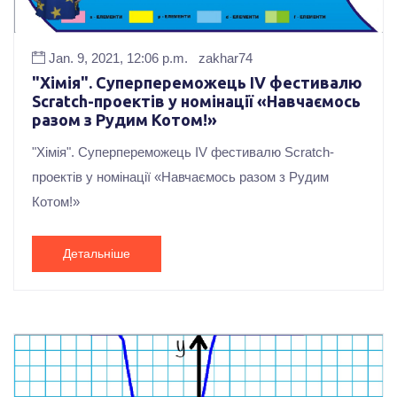
Jan. 9, 2021, 12:06 p.m.
zakhar74
"Хімія". Суперпереможець ІV фестивалю
Scrаtch-проектів у номінації «Навчаємось
разом з Рудим Котом!»
"Хімія". Суперпереможець ІV фестивалю Scrаtch-
проектів у номінації «Навчаємось разом з Рудим
Котом!»
Детальніше