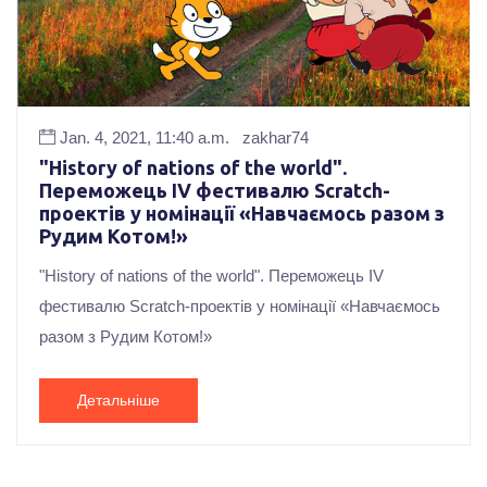
Jan. 4, 2021, 11:40 a.m.
zakhar74
"History of nations of the world".
Переможець ІV фестивалю Scrаtch-
проектів у номінації «Навчаємось разом з
Рудим Котом!»
"History of nations of the world". Переможець ІV
фестивалю Scrаtch-проектів у номінації «Навчаємось
разом з Рудим Котом!»
Детальніше