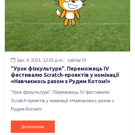
Jan. 4, 2021, 12:01 p.m.
zakhar74
"Урок фізкультури". Переможець ІV
фестивалю Scrаtch-проектів у номінації
«Навчаємось разом з Рудим Котом!»
"Урок фізкультури". Переможець ІV фестивалю
Scrаtch-проектів у номінації «Навчаємось разом з
Рудим Котом!»
Детальніше