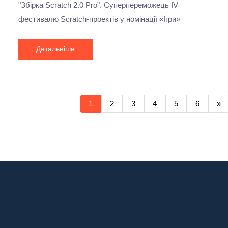
"Збірка Scratch 2.0 Pro". Суперпереможець ІV
фестивалю Scrаtch-проектів у номінації «Ігри»
Детальніше
1
2
3
4
5
6
»