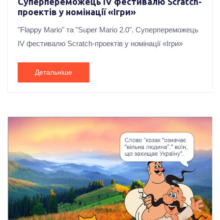
Суперпереможець ІV фестивалю Scrаtch-
проектів у номінації «Ігри»
"Flappy Mario" та "Super Mario 2.0". Суперпереможець
ІV фестивалю Scrаtch-проектів у номінації «Ігри»
Детальніше