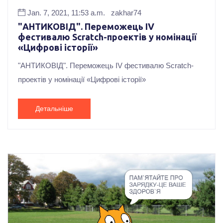
Jan. 7, 2021, 11:53 a.m.
zakhar74
"АНТИКОВІД". Переможець ІV
фестивалю Scrаtch-проектів у номінації
«Цифрові історії»
"АНТИКОВІД". Переможець ІV фестивалю Scrаtch-
проектів у номінації «Цифрові історії»
Детальніше