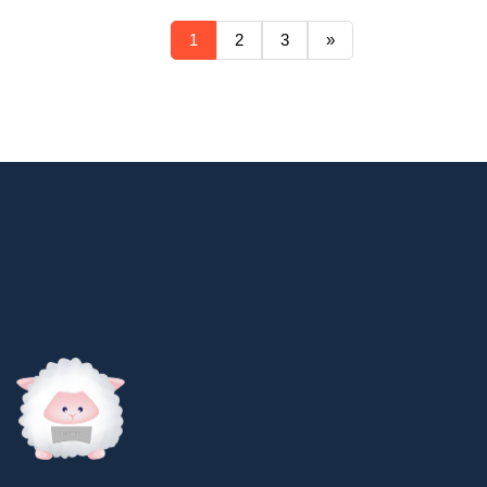
1
2
3
»