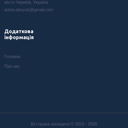
місто Чернігів, Україна
anton.dasyuk@gmail.com
Додаткова
інформація
Головна
Про нас
Всі права захищено © 2015 -
2026