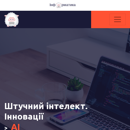
Інф
рматика
Штучний інтелект.
Інновації
AI
>