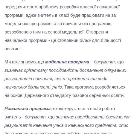
перед вчителем проблему розробки власної навчальної
програми, адже вчитель в класі буде працювати не за
модельною програмою, а за навчальною програмою,
розробленою ним на основі модельної. Створення
навчальної програми - це «головний біль» для більшості
освітян.
Ми вже знаємо, що
модельна програма
– документ, що
визначає орієнтовну послідовність досягнення очікуваних
результатів навчання, зміст предмета та види
навчальної діяльності учнів
. Така програма розробляється
на основі Державного стандарту базової середньої освіти.
Навчальна програма
, якою керується в своїй роботі
вчитель -
документ, що визначає послідовність досягнення
результатів навчання учнів з навчального предмета, опис
його змісту та видів навчальної діяльності учнів із