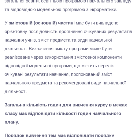
загальної освіти, освітньою програмою навчального закладу
та відповідною модельною програмою з інформатики.
У
змістовній (основній) частині
має бути викладено
орієнтовну послідовність досягнення очікуваних результатів
навчання учнів, зміст предмета та види навчальної
діяльності. Визначення змісту програми може бути
реалізоване через використання змістовної компоненти
відповідної модельної програми, що містить перелік
очікувані результати навчання, пропонований зміст
навчального предмета та рекомендовані види навчальної
діяльності.
Загальна кількість годин для вивчення курсу в межах
класу має відповідати кількості годин навчального
плану.
Порядок вивчення тем має відповідати порядку