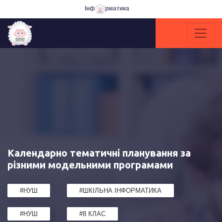
Інф
рматика
Календарно тематичні планування за
різними модельними програмами
#НУШ
#ШКІЛЬНА ІНФОРМАТИКА
#НУШ
#8 КЛАС