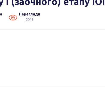
у І (заочного) етапу ІОІ
а
Перегляди
2049