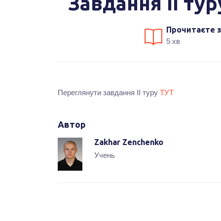
Завдання ІI тур
Прочитаєте з
5 хв
Переглянути завдання ІI туру
ТУТ
Автор
Zakhar Zenchenko
Учень