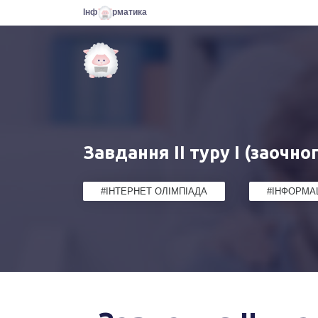
Інф
рматика
Завдання ІI туру І (заочног
#ІНТЕРНЕТ ОЛІМПІАДА
#ІНФОРМАЦ