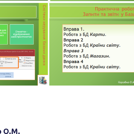
о О.М.