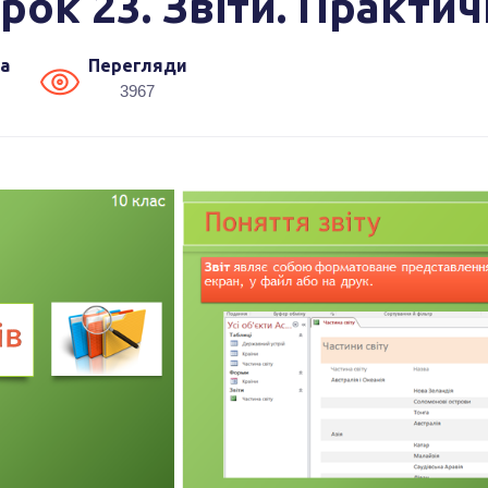
Урок 23. Звіти. Практи
а
Перегляди
3967