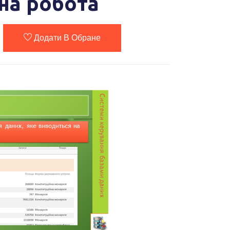
чна робота
Додати В Обране